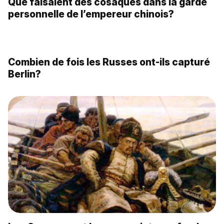
En images: six églises cosaques
Bref résumé du Don Paisible de Mikhaïl
Cholokhov