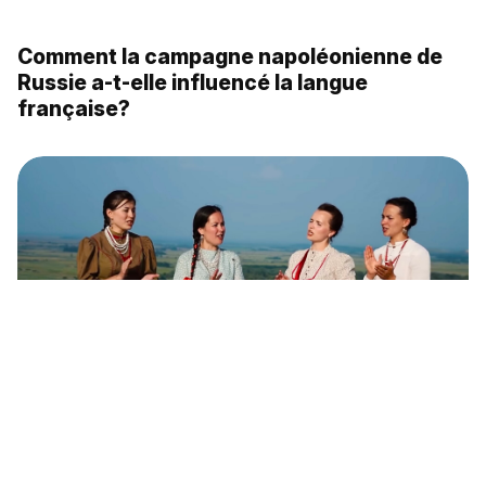
Robin des bois russe: Stenka Razine, ce
brigand de légende qui a défié le tsar
Qu’est-ce que les gazyris, cet attribut
incontournable des costumes du Caucase?