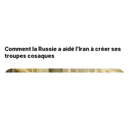
Steppe, chants et vin: la vie des cosaques
de Nekrassov en Russie