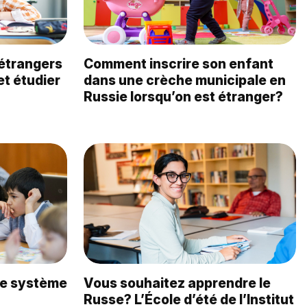
étrangers
Comment inscrire son enfant
et étudier
dans une crèche municipale en
?
Russie lorsqu’on est étranger?
le système
Vous souhaitez apprendre le
Russe? L’École d’été de l’Institut