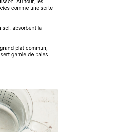
isson. Au four, les
réciés comme une sorte
 soi, absorbent la
un grand plat commun,
essert garnie de baies