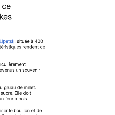
 ce
akes
Lipetsk
, située à 400
téristiques rendent ce
ticulièrement
devenus un souvenir
du gruau de millet.
sucre. Elle doit
n four à bois.
iser le bouillon et de