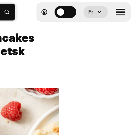
Fr
ncakes
petsk