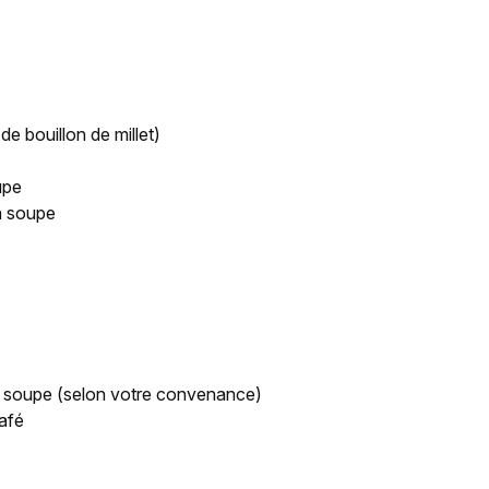
e bouillon de millet)
upe
 à soupe
 à soupe (selon votre convenance)
café