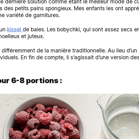
ette dernière solution comme étant le meilleur mode de cu
 des petits pains spongieux. Mes enfants les ont app
ne variété de garnitures.
e un
kissel
de baies. Les bobychki, qui sont assez secs en
oelleux et juteux.
u différemment de la manière traditionnelle. Au lieu d’
ndividuels. En fin de compte, il s’agissait d’une version d
.
ur 6-8 portions :