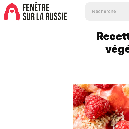
Recet
végé