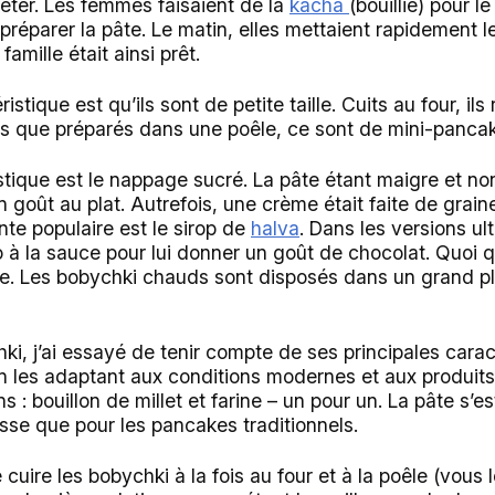
jeter. Les femmes faisaient de la
kacha
(bouillie) pour le
 préparer la pâte. Le matin, elles mettaient rapidement l
famille était ainsi prêt.
tique est qu’ils sont de petite taille. Cuits au four, il
dis que préparés dans une poêle, ce sont de mini-panca
stique est le nappage sucré. La pâte étant maigre et non
goût au plat. Autrefois, une crème était faite de grai
nte populaire est le sirop de
halva
. Dans les versions ult
à la sauce pour lui donner un goût de chocolat. Quoi qu’
ce. Les bobychki chauds sont disposés dans un grand pl
ki, j’ai essayé de tenir compte de ses principales carac
en les adaptant aux conditions modernes et aux produits 
s : bouillon de millet et farine – un pour un. La pâte s’
isse que pour les pancakes traditionnels.
uire les bobychki à la fois au four et à la poêle (vous l