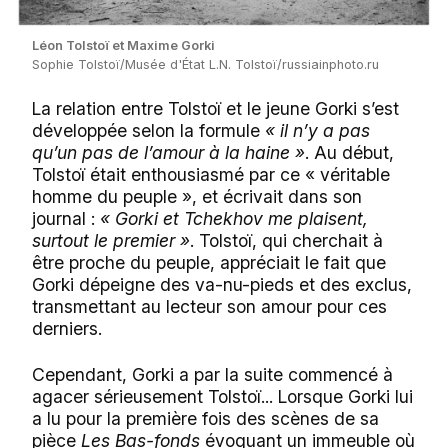
Léon Tolstoï et Maxime Gorki
Sophie Tolstoï/Musée d'État L.N. Tolstoï/russiainphoto.ru
La relation entre Tolstoï et le jeune Gorki s’est
développée selon la formule
« il n’y a pas
qu’un pas de l’amour à la haine »
. Au début,
Tolstoï était enthousiasmé par ce « véritable
homme du peuple », et écrivait dans son
journal :
« Gorki et Tchekhov me plaisent,
surtout le premier »
. Tolstoï, qui cherchait à
être proche du peuple, appréciait le fait que
Gorki dépeigne des va-nu-pieds et des exclus,
transmettant au lecteur son amour pour ces
derniers.
Cependant, Gorki a par la suite commencé à
agacer sérieusement Tolstoï... Lorsque Gorki lui
a lu pour la première fois des scènes de sa
pièce
Les Bas-fonds
évoquant un immeuble où