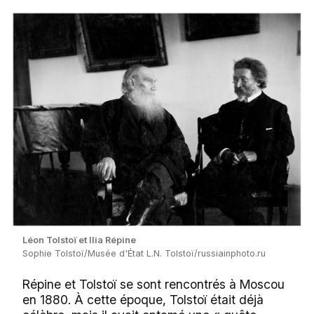
Léon Tolstoï et Ilia Répine
Sophie Tolstoï/Musée d'État L.N. Tolstoï/russiainphoto.ru
Répine et Tolstoï se sont rencontrés à Moscou
en 1880. À cette époque, Tolstoï était déjà