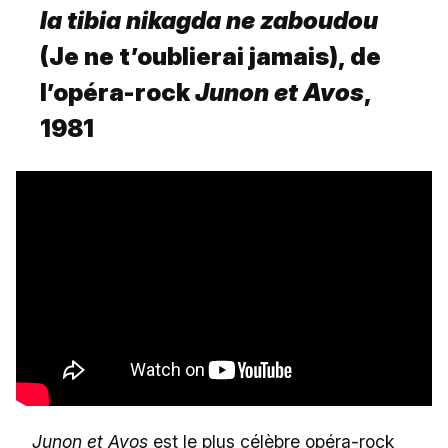
Ia tibia nikagda ne zaboudou
(Je ne t’oublierai jamais), de
l’opéra-rock
Junon et Avos
,
1981
Junon et Avos
est le plus célèbre opéra-rock