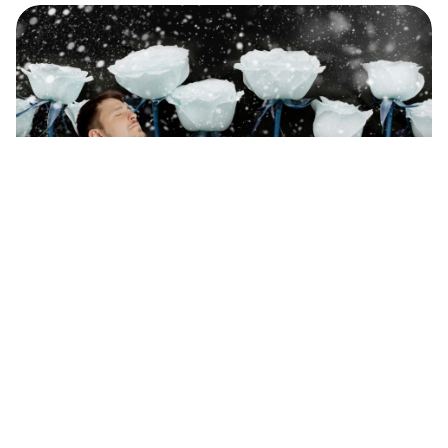
Chansons russes traduites: «Белые розы»
/ «Roses blanches»