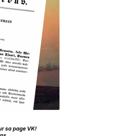
sur sa page VK!
ans