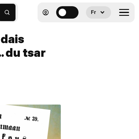
Fr
ndais
 du tsar