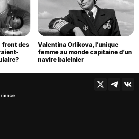
u front des
Valentina Orlikova, l’unique
vaient-
femme au monde capitaine d’un
ulaire?
navire baleinier
érience