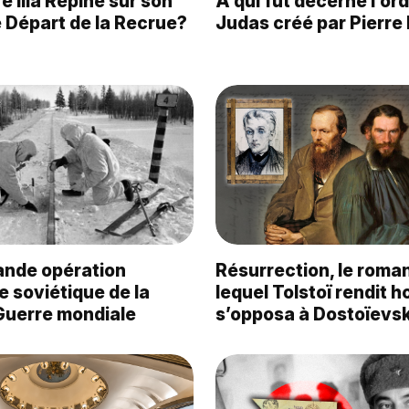
 Ilia Répine sur son
À qui fut décerné l’or
 Départ de la Recrue?
Judas créé par Pierre
rande opération
Résurrection, le roma
 soviétique de la
lequel Tolstoï rendit
uerre mondiale
s’opposa à Dostoïevsk