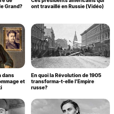
dre de
Ces présidents américains qui
 le Grand?
ont travaillé en Russie (Vidéo)
n dans
En quoi la Révolution de 1905
 hommage et
transforma-t-elle l’Empire
i
russe?