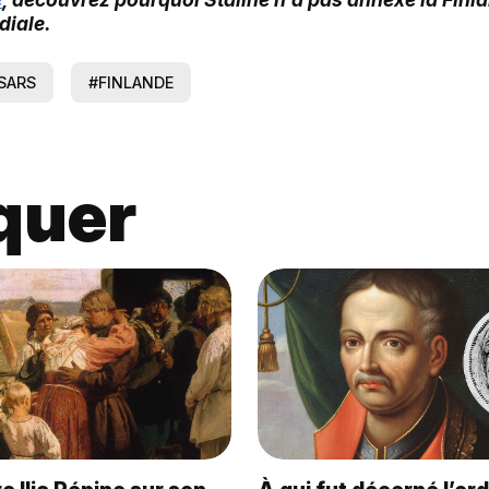
iale.
SARS
#FINLANDE
quer