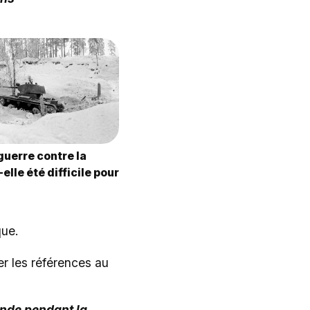
guerre contre la
elle été difficile pour
que.
er les références au
ande pendant la