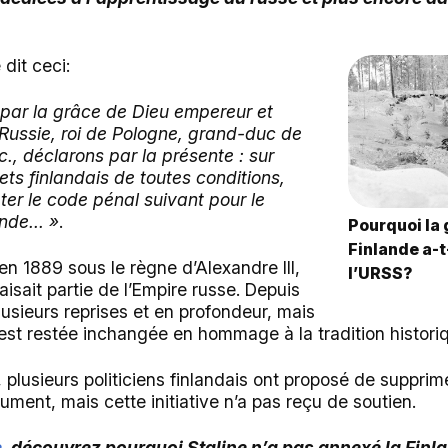
dit ceci:
, par la grâce de Dieu empereur et
 Russie, roi de Pologne, grand-duc de
tc., déclarons par la présente : sur
ets finlandais de toutes conditions,
er le code pénal suivant pour le
de... »
.
Pourquoi la 
Finlande a-t-
n 1889 sous le règne d’Alexandre III,
l’URSS?
aisait partie de l’Empire russe. Depuis
 plusieurs reprises et en profondeur, mais
 est restée inchangée en hommage à la tradition histori
plusieurs politiciens finlandais ont proposé de supprim
ument, mais cette initiative n’a pas reçu de soutien.
e
, découvrez pourquoi Staline n’a pas annexé la Finl