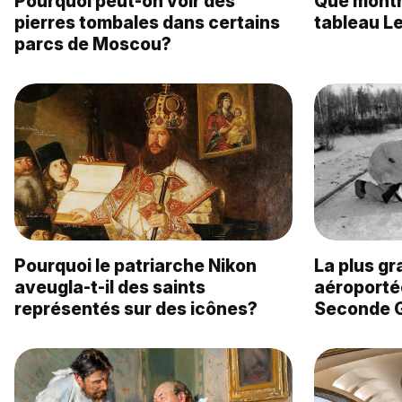
Pourquoi peut-on voir des
Que montre
pierres tombales dans certains
tableau Le
parcs de Moscou?
Pourquoi le patriarche Nikon
La plus g
aveugla-t-il des saints
aéroportée
représentés sur des icônes?
Seconde G