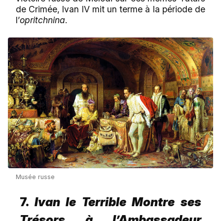
de Crimée, Ivan IV mit un terme à la période de
l’
opritchnina
.
Musée russe
7.
Ivan le Terrible Montre ses
Trésors à l’Ambassadeur