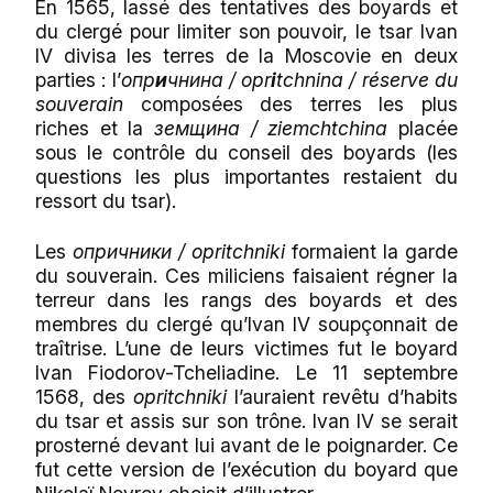
En 1565, lassé des tentatives des boyards et
du clergé pour limiter son pouvoir, le tsar Ivan
IV divisa les terres de la Moscovie en deux
parties : l’
опр
и
чнина
/ opr
i
tchnina / réserve du
souverain
composées des terres les plus
riches et la
з
е
мщина
/ z
ie
mchtchina
placée
sous le contrôle du conseil des boyards (les
questions les plus importantes restaient du
ressort du tsar).
Les
опр
и
чники
/ opr
i
tchniki
formaient la garde
du souverain. Ces miliciens faisaient régner la
terreur dans les rangs des boyards et des
membres du clergé qu’Ivan IV soupçonnait de
traîtrise. L’une de leurs victimes fut le boyard
Ivan Fiodorov-Tcheliadine. Le 11 septembre
1568, des
opritchniki
l’auraient revêtu d’habits
du tsar et assis sur son trône. Ivan IV se serait
prosterné devant lui avant de le poignarder. Ce
fut cette version de l’exécution du boyard que