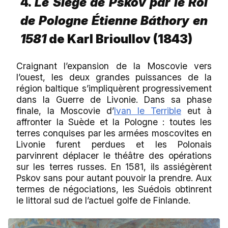
4.
Le Siège de Pskov par le Roi
de Pologne
Étienne Báthory en
1581
de Karl Brioullov (1843)
Craignant l’expansion de la Moscovie vers
l’ouest, les deux grandes puissances de la
région baltique s’impliquèrent progressivement
dans la Guerre de Livonie. Dans sa phase
finale, la Moscovie d’
Ivan le Terrible
eut à
affronter la Suède et la
Pologne : toutes les
terres conquises par les armées moscovites en
Livonie furent perdues et les Polonais
parvinrent déplacer le théâtre des opérations
sur les terres russes. En 1581, ils assiégèrent
Pskov sans pour autant pouvoir la prendre. Aux
termes de négociations, les Suédois obtinrent
le littoral sud de l’actuel golfe de Finlande.