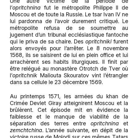
Une autre victime de la période de
l’
opritchnina
fut le métropolite Philippe II de
Moscou et de toute la Russie. Le tsar Ivan IV ne
lui pardonna de l’avoir durement critiqué. Le
métropolite refusa de se soumettre au
jugement d’un tribunal ecclésiastique fantoche
qui le priva de sa chaire. Des
opritchniki
furent
alors envoyés pour l’arrêter. Le 8 novembre
1568, ils se saisirent de lui en plein office et lui
arrachèrent ses habits liturgiques. Il finit par
être relégué au monastère Otrotch de Tver où
l’
opritchnik
Maliouta Skouratov vint l’étrangler
dans sa cellule le 23 décembre 1569.
Au printemps 1571, les armées du khan de
Crimée Devlet Giray atteignirent Moscou et la
brûlèrent. Cet épisode mit en évidence la
faiblesse et le manque de viabilité de la
séparation des terres entre
opritchnina
et
zemchtchina
. L’année suivante, en dépit de la
victoire russe de Molodi sur ces mêmes Tatars