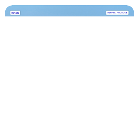
Alphabet de la faune russe: П comme
Песец (renard arctique)