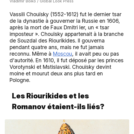
Vladimir Boiko / Global Look Press
Vassili Chouïsky (1552-1612) fut le dernier tsar
de la dynastie à gouverner la Russie en 1606,
après la mort de Faux Dmitri Ier, un « tsar
imposteur ». Chouïsky appartenait à la branche
de Souzdal des Riourikides. Il gouverna
pendant quatre ans, mais ne fut jamais
reconnu. Même à
Moscou
, il avait peu ou pas
d'autorité. En 1610, il fut déposé par les princes
Vorotynski et Mstislavski. Chouïsky devint
moine et mourut deux ans plus tard en
Pologne.
Les Riourikides et les
Romanov étaient-ils liés?