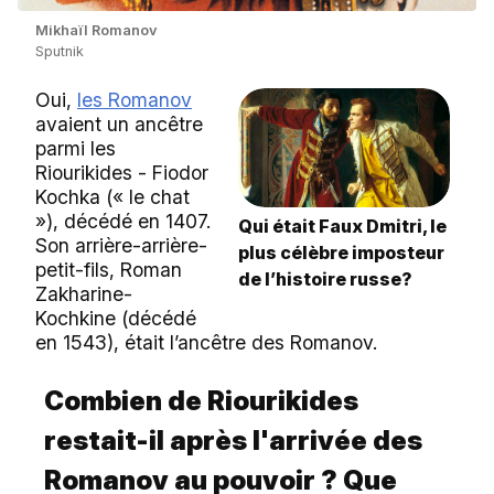
Mikhaïl Romanov
Sputnik
Oui,
les Romanov
avaient un ancêtre
parmi les
Riourikides - Fiodor
Kochka (« le chat
»), décédé en 1407.
Qui était Faux Dmitri, le
Son arrière-arrière-
plus célèbre imposteur
petit-fils, Roman
de l’histoire russe?
Zakharine-
Kochkine (décédé
en 1543), était l’ancêtre des Romanov.
Combien de Riourikides
restait-il après l'arrivée des
Romanov au pouvoir ? Que