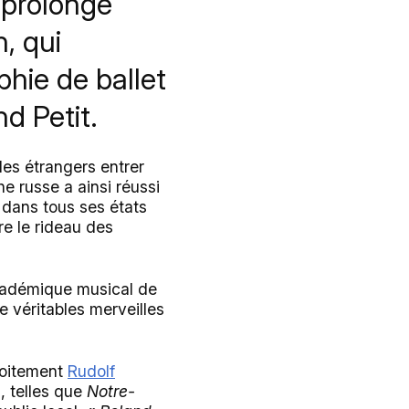
 prolonge
n, qui
hie de ballet
d Petit.
des étrangers entrer
he russe a ainsi réussi
 dans tous ses états
re le rideau des
académique musical de
e véritables merveilles
troitement
Rudolf
, telles que
Notre-