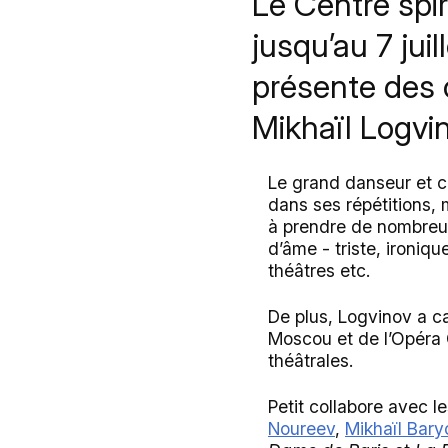
Le Centre spir
jusqu’au 7 jui
présente des c
Mikhaïl Logvin
Le grand danseur et c
dans ses répétitions, 
à prendre de nombreus
d’âme - triste, ironiq
théâtres etc.
De plus, Logvinov a c
Moscou et de l’Opéra G
théâtrales.
Petit collabore avec l
Noureev
,
Mikhaïl Bary