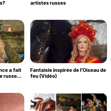
es?
artistes russes
ce a fait
Fantaisie inspirée de l’Oiseau de
te russe…
feu (Vidéo)