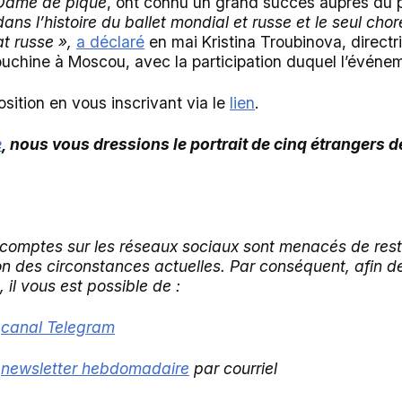
Dame de pique
, ont connu un grand succès auprès du p
ans l’histoire du ballet mondial et russe et le seul ch
at russe »,
a déclaré
en mai Kristina Troubinova, directr
uchine à Moscou, avec la participation duquel l’événe
sition en vous inscrivant via le
lien
.
e
, nous vous dressions le portrait de cinq étrangers 
 comptes sur les réseaux sociaux sont menacés de restr
son des circonstances actuelles. Par conséquent, afin d
 il vous est possible de :
e
canal Telegram
e
newsletter hebdomadaire
par courriel