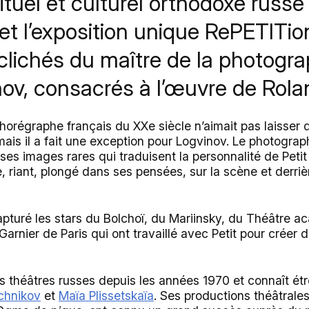
ituel et culturel orthodoxe russe
llet l’exposition unique RePETITio
lichés du maître de la photograp
ov, consacrés à l’œuvre de Rolan
horégraphe français du XXe siècle n’aimait pas laisser 
mais il a fait une exception pour Logvinov. Le photograp
es images rares qui traduisent la personnalité de Petit
ue, riant, plongé dans ses pensées, sur la scène et derriè
apturé les stars du Bolchoï, du Mariinsky, du Théâtre 
arnier de Paris qui ont travaillé avec Petit pour créer d
es théâtres russes depuis les années 1970 et connaît é
chnikov
et
Maïa Plissetskaïa
. Ses productions théâtrales