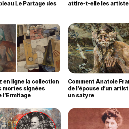
bleau Le Partage des
attire-t-elle les artist
en ligne la collection
Comment Anatole Fran
s mortes signées
de l’épouse d’un artis
 l’Ermitage
un satyre