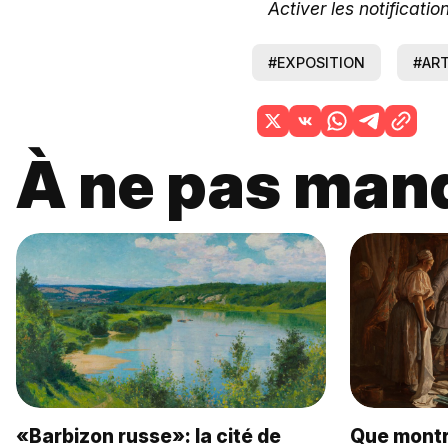
Activer les notificatio
#EXPOSITION
#AR
À ne pas man
«Barbizon russe»: la cité de
Que montr