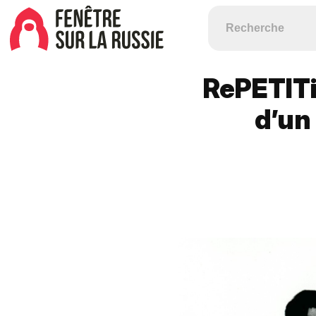
RePETITi
d’un