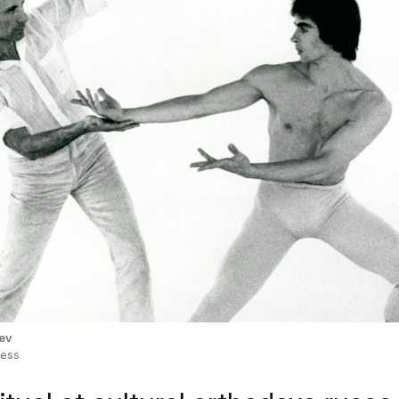
eev
ress