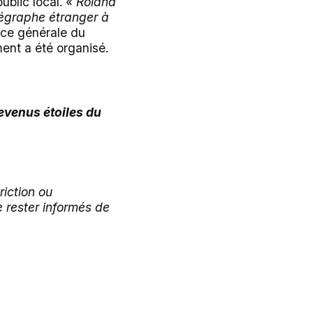
ublic local.
« Roland
orégraphe étranger à
ice générale du
ment a été organisé.
devenus étoiles du
iction ou
e rester informés de