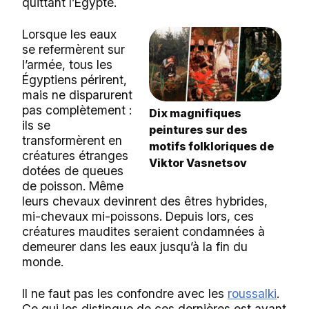
quittant l’Égypte.
Lorsque les eaux
se refermèrent sur
l’armée, tous les
Égyptiens périrent,
mais ne disparurent
pas complètement :
Dix magnifiques
ils se
peintures sur des
transformèrent en
motifs folkloriques de
créatures étranges
Viktor Vasnetsov
dotées de queues
de poisson. Même
leurs chevaux devinrent des êtres hybrides,
mi-chevaux mi-poissons. Depuis lors, ces
créatures maudites seraient condamnées à
demeurer dans les eaux jusqu’à la fin du
monde.
Il ne faut pas les confondre avec les
roussalki
.
Ce qui les distingue de ces dernières est avant