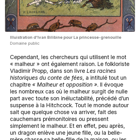
Illuistration d'Ivan Bilibine pour La princesse-grenouille
Domaine public
Cependant, les chercheurs qui utilisent le mot
« malheur » ont également raison. Le folkloriste
Vladimir Propp, dans son livre
Les racines
historiques du conte de fées
, a intitulé tout un
chapitre
« Malheur et opposition »
. Il évoque
les nombreux cas où le malheur surgit de nulle
part avec toute son inéluctabilité, précédé d’un
suspense à la Hitchcock. Tout le monde autour
sait que quelque chose va arriver, fait des
cauchemars prémonitoires ou pressent
simplement le malheur. Et en effet, peu après,
un dragon enlève une jeune fille, ou la belle-
mère chasse sa belle-fille de la maison, ou les