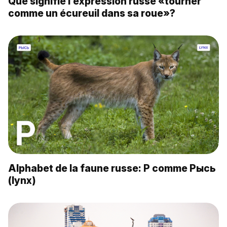
Que signifie l’expression russe «tourner
comme un écureuil dans sa roue»?
Alphabet de la faune russe: Р comme Рысь
(lynx)