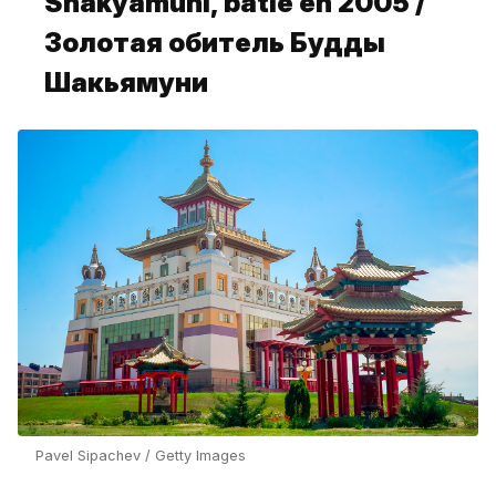
Shakyamuni, bâtie en 2005 /
Золотая обитель Будды
Шакьямуни
Pavel Sipachev / Getty Images