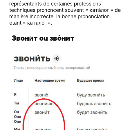
représentants de certaines professions
techniques prononcent souvent « катáлог » de
manière incorrecte, la bonne prononciation
étant « каталόг ».
Звон
т ou
звό
нит
и́