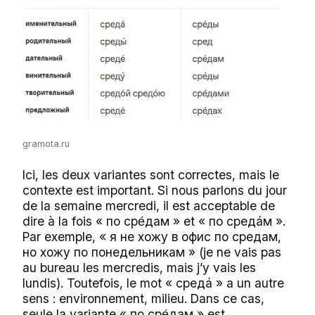
gramota.ru
Ici, les deux variantes sont correctes, mais le
contexte est important. Si nous parlons du jour
de la semaine mercredi, il est acceptable de
dire à la fois « по ср
дам » et « по средáм ».
е́
Par exemple, « я не хожу в офис по средам,
но хожу по понедельникам » (je ne vais pas
au bureau les mercredis, mais j’y vais les
lundis). Toutefois, le mot « средá » a un autre
sens : environnement, milieu. Dans ce cas,
seule la variante « по ср
дам » est
е́