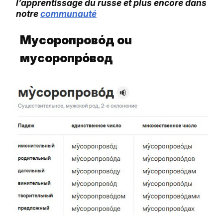
l’apprentissage du russe et plus encore dans
notre
communauté
Мусоропровό
д ou
мусоропрό
вод