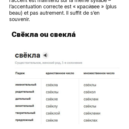
l’accent est maintenu sur la même syllabe –
l’accentuation correcte est « крас
вее » (plus
и́
beau) et pas autrement. Il suffit de s’en
souvenir.
Свёкла ou
свеклá