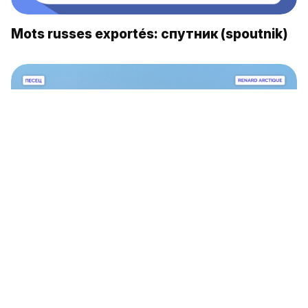
Mots russes exportés: спутник (spoutnik)
Alphabet de la faune russe: П comme
Песец (renard arctique)