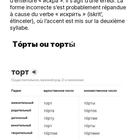
d’entendre « искрá ». Il s’agit d’une erreur. La
forme incorrecte s’est probablement répandue
à cause du verbe « искр
ть » (iskrit’,
и́
étinceler), où l’accent est mis sur la deuxième
syllabe.
Тó
рты ou
торт
ы́