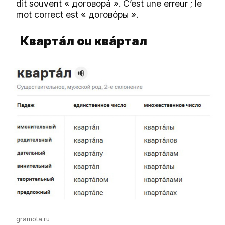
dit souvent « договорá ». C’est une erreur ; le
mot correct est « договόры ».
Квартá
л ou
квá
ртал
gramota.ru