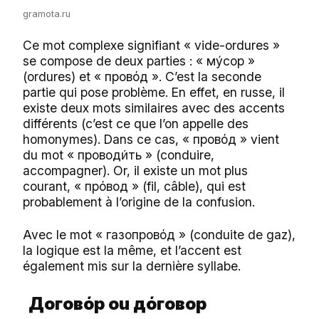
gramota.ru
Ce mot complexe signifiant « vide-ordures »
se compose de deux parties : « мýсор »
(ordures) et « провόд ». C’est la seconde
partie qui pose problème. En effet, en russe, il
existe deux mots similaires avec des accents
différents (c’est ce que l’on appelle des
homonymes). Dans ce cas, « провόд » vient
du mot « провод
ть » (conduire,
и́
accompagner). Or, il existe un mot plus
courant, « прόвод » (fil, câble), qui est
probablement à l’origine de la confusion.
Avec le mot « газопровόд » (conduite de gaz),
la logique est la même, et l’accent est
également mis sur la dernière syllabe.
Договό
р ou
дό
говор