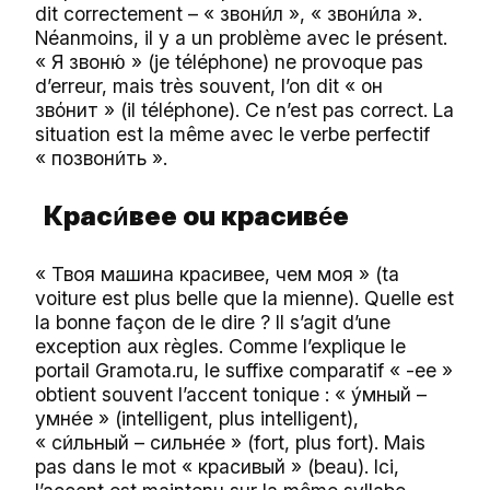
dit correctement – « звон
л », « звон
ла ».
и́
и́
Néanmoins, il y a un problème avec le présent.
« Я звон
» (je téléphone) ne provoque pas
ю́
d’erreur, mais très souvent, l’on dit « он
звόнит » (il téléphone). Ce n’est pas correct. La
situation est la même avec le verbe perfectif
« позвон
ть ».
и́
Крас
вее ou
красив
е
и́
е́
« Твоя машина красивее, чем моя » (ta
voiture est plus belle que la mienne). Quelle est
la bonne façon de le dire ? Il s’agit d’une
exception aux règles. Comme l’explique le
portail Gramota.ru, le suffixe comparatif « -ee »
obtient souvent l’accent tonique : « ýмный –
умн
е » (intelligent, plus intelligent),
е́
« с
льный – сильн
е » (fort, plus fort). Mais
и́
е́
pas dans le mot « красивый » (beau). Ici,