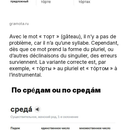
gramota.ru
Avec le mot « торт » (gâteau), il n’y a pas de
problème, car il n’a qu’une syllabe. Cependant,
dès que ce mot prend la forme du pluriel, ou
d’autres déclinaisons du singulier, des erreurs
surviennent. La variante correcte est, par
exemple, « тόрты » au pluriel et « тόртом » à
l’instrumental.
По
ср
дам ou
по
средá
м
е́