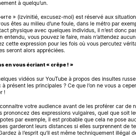
ement à quelqu’un.
ните » (izvinitié, excusez-moi) est réservé aux situatio
 vous êtes au milieu d’une foule, dans le métro par exemp
tact physique avec quelques individus, il n’est donc pa
 entendu, vous pouvez le faire, mais n’attendez aucune
z cette expression pour les fois où vous percutez véri
es seront alors appréciées.
s en vous écriant « crêpe ! »
elques vidéos sur YouTube à propos des insultes russe
 à présent les principales ? Ce que l’on ne vous a cepe
r !
ut connaitre votre audience avant de les proférer car d
s prononcez des expressions vulgaires, quel que soit le
potes par exemple, il est probable que cela ne pose a
ses garderont leurs distances si elles surprennent de t
Gardez à l’esprit qu’il est même techniquement illégal d