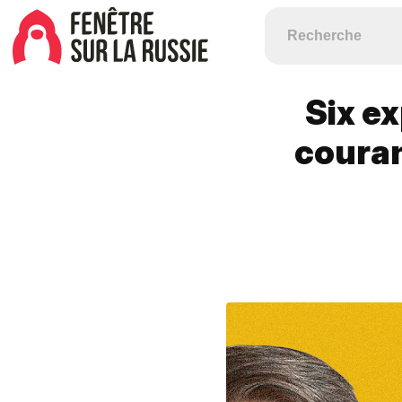
Six e
couran