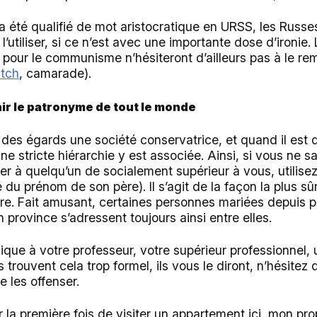
a été qualifié de mot aristocratique en URSS, les Russe
s l’utiliser, si ce n’est avec une importante dose d’ironi
pour le communisme n’hésiteront d’ailleurs pas à le re
htch
, camarade).
nir le patronyme de tout le monde
 des égards une société conservatrice, et quand il est q
 une stricte hiérarchie y est associée. Ainsi, si vous ne 
 à quelqu’un de socialement supérieur à vous, utilise
du prénom de son père). Il s’agit de la façon la plus sûr
ire. Fait amusant, certaines personnes mariées depuis p
 province s’adressent toujours ainsi entre elles.
lique à votre professeur, votre supérieur professionnel,
ls trouvent cela trop formel, ils vous le diront, n’hésitez 
 les offenser.
 la première fois de visiter un appartement ici, mon prop