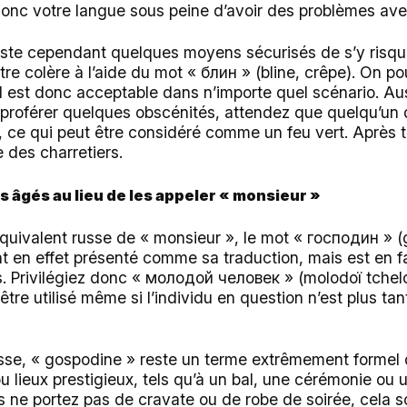
donc votre langue sous peine d’avoir des problèmes avec 
xiste cependant quelques moyens sécurisés de s’y risquer
tre colère à l’aide du mot « блин » (bline, crêpe). On po
il est donc acceptable dans n’importe quel scénario. Au
e proférer quelques obscénités, attendez que quelqu’un 
 ce qui peut être considéré comme un feu vert. Après t
 des charretiers.
s âgés au lieu de les appeler « monsieur »
quivalent russe de « monsieur », le mot « господин » (
nt en effet présenté comme sa traduction, mais est en fa
. Privilégiez donc « молодой человек » (molodoï tche
tre utilisé même si l’individu en question n’est plus tan
sse, « gospodine » reste un terme extrêmement formel qu
 lieux prestigieux, tels qu’à un bal, une cérémonie ou
s ne portez pas de cravate ou de robe de soirée, cela 