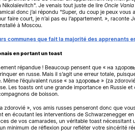
ikolaïevitch". Je venais tout juste de lire
Oncle Vania
 amical donc j’ai répondu "Super, du coup je peux vous 
our faire court, je n’ai pas eu l’appartement. », raconte J
installé à Moscou.
urs communes que fait la majorité des apprenants e
onais en portant un toast
mement répandue ! Beaucoup pensent que « на здоровье
rinquer en russe. Mais il s’agit une erreur totale, puisq
e. Même l’équivalent russe « за здоровье » (za zdorovi
e. Les toasts ont une grande importance en Russie et 
 compagnons de boisson.
a zdorovié », vos amis russes penseront donc que vous
t en écoutant les interventions de Schwarzenegger en
ces de vos camarades, un véritable toast nécessitant u
n minimum de réflexion pour refléter votre sincérité rée