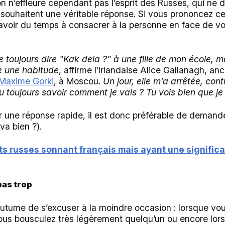
on n’effleure cependant pas l’esprit des Russes, qui n
s souhaitent une véritable réponse. Si vous prononcez c
avoir du temps à consacrer à la personne en face de vo
de toujours dire "Kak dela ?" à une fille de mon écol
 une habitude
, affirme l’Irlandaise Alice Gallanagh, a
Maxime Gorki
, à Moscou.
Un jour, elle m’a arrêtée, cont
 toujours savoir comment je vais ? Tu vois bien que je
ir une réponse rapide, il est donc préférable de deman
va bien ?).
s russes sonnant français mais ayant une significa
pas trop
outume de s’excuser à la moindre occasion : lorsque vou
vous bousculez très légèrement quelqu’un ou encore lor