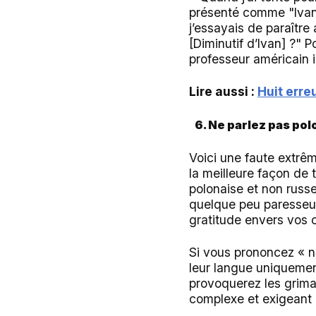
présenté comme "Ivan N
j’essayais de paraître
[Diminutif d’Ivan] ?" P
professeur américain 
Lire aussi :
Huit erre
6. Ne parlez pas pol
Voici une faute extrê
la meilleure façon de t
polonaise et non russ
quelque peu paresseus
gratitude envers vos
Si vous prononcez « n
leur langue uniquemen
provoquerez les grima
complexe et exigeant u