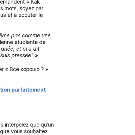
e demandent « Kak
es mots, soyez par
us et à écouter le
e, même pas comme une
ncienne étudiante de
rariée, et m’a dit
 suis pressée" ».
der « Всё хорошо ? »
tion parfaitement
s interpelez quelqu’un
sque vous souhaitez