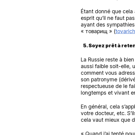
Étant donné que cela 
esprit qu’il ne faut pa
ayant des sympathies 
« товарищ » (
tovaric
5. Soyez prêt à rete
La Russie reste à bien
aussi faible soit-elle,
comment vous adresser
son patronyme (dérivé 
respectueuse de le fa
longtemps et vivant en
En général, cela s’app
votre docteur, etc. S’i
cela vaut mieux que de
« Quand j’ai tenté pour