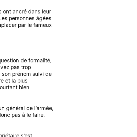
s ont ancré dans leur
e. Les personnes âgées
mplacer par le fameux
uestion de formalité,
savez pas trop
z son prénom suivi de
e et la plus
ourtant bien
 un général de l’armée,
donc pas à le faire,
riétaire s’est