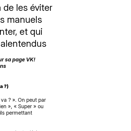
de les éviter
es manuels
ter, et qui
 malentendus
sur sa page VK!
ans
a ?)
 va ? ». On peut par
ien », « Super » ou
ils permettant