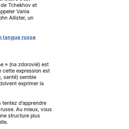
de Tchekhov et
appeler Vania
ohn Allister, un
n langue russe
 » (na zdorovié) est
ue cette expression est
é, santé) semble
doivent exprimer la
 tentez d’apprendre
 russe. Au mieux, vous
ne structure plus
lle.