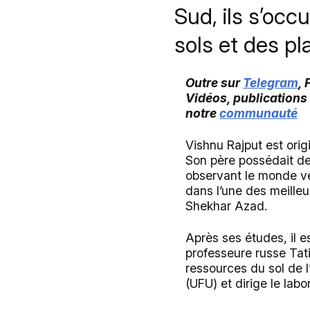
Sud, ils s’occ
sols et des pl
Outre sur
Telegram
,
Vidéos, publications
notre
communauté
Vishnu Rajput est orig
Son père possédait des
observant le monde végé
dans l’une des meilleu
Shekhar Azad.
Après ses études, il es
professeure russe Tat
ressources du sol de l
(UFU) et dirige le labo