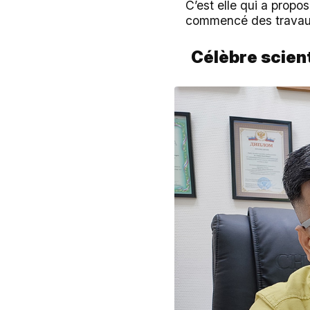
C’est elle qui a propos
commencé des travaux
C
él
èbre
scien