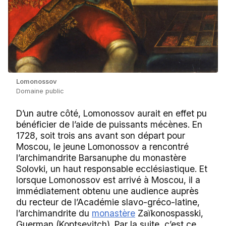
Lomonossov
Domaine public
D’un autre côté, Lomonossov aurait en effet pu
bénéficier de l’aide de puissants mécènes. En
1728, soit trois ans avant son départ pour
Moscou, le jeune Lomonossov a rencontré
l’archimandrite Barsanuphe du monastère
Solovki, un haut responsable ecclésiastique. Et
lorsque Lomonossov est arrivé à Moscou, il a
immédiatement obtenu une audience auprès
du recteur de l’Académie slavo-gréco-latine,
l’archimandrite du
monastère
Zaïkonospasski,
Guerman (Koptsevitch). Par la suite, c’est ce