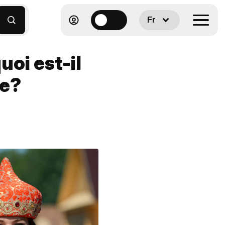
Fr
oi est-il
ie?