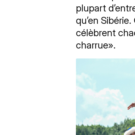
plupart d’entr
qu’en Sibérie.
célèbrent chaq
charrue».