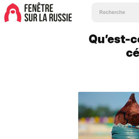
Qu’est-c
cé