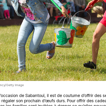
ncy/Getty Image
l’occasion de Sabantouï, il est de coutume d’offrir des 
e régaler son prochain d’œufs durs. Pour offrir des cad
es les familles sont invitées à donner ce qu’elles peuve