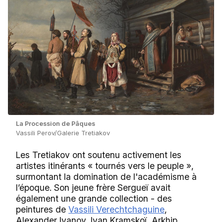
La Procession de Pâques
Vassili Perov/Galerie Tretiakov
Les Tretiakov ont soutenu activement les
artistes itinérants « tournés vers le peuple »,
surmontant la domination de l'académisme à
l’époque. Son jeune frère Sergueï avait
également une grande collection - des
peintures de
Vassili Verechtchaguine
,
Alexander Ivanov, Ivan Kramskoï, Arkhip