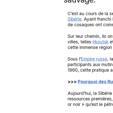
C’est au cours de la 
Sibérie
. Ayant franchi 
de cosaques ont comme
Sur leur chemin, ils o
villes, telles
Irkoutsk
e
cette immense région 
Sous l’
Empire russe
, l
participants aux mutin
1960, cette pratique 
>>>
Pourquoi des Rus
Aujourd’hui, la Sibéri
ressources premières, d
or noir » qu’est le pétr