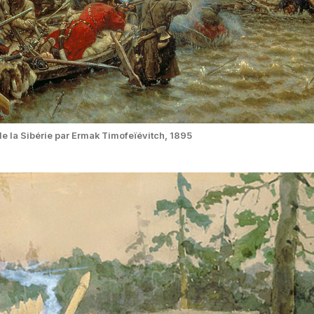
de la Sibérie par Ermak Timofeïévitch, 1895