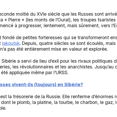
seconde moitié du XVIe siècle que les Russes sont arri
la « Pierre » (les monts de l’Oural), les troupes tsarist
ncé à progresser, lentement, mais sûrement, vers l’E
nt fondé de petites forteresses qui se transformeront e
t
Iakoutsk
. Depuis, quatre siècles se sont écoulés, mai
n’a pas été entièrement mise en valeur et explorée.
a Sibérie a servi de lieu d’exil pour les rivaux politiques 
eries, les révolutionnaires et les anarchistes. Jusqu’a
a été appliquée même par l’URSS.
ses vivent-ils (toujours) en Sibérie?
e est la trésorerie de la Russie. Elle renferme d’énormes
ont le plomb, la platine, la tourbe, le charbon, le gaz, le
ole.