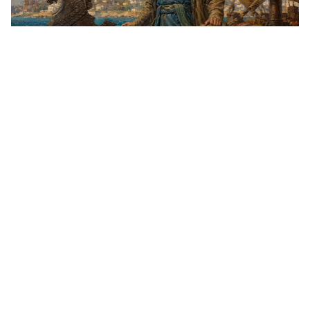
Ce marchand russe découvrit l’Inde avant
Vasco de Gama et immortalisa son voyage
dans une œuvre