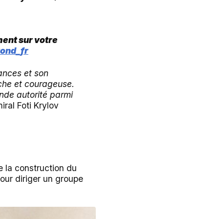
ment sur votre
yond_fr
ances et son
nche et courageuse.
ande autorité parmi
iral Foti Krylov
e la construction du
pour diriger un groupe