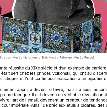
ty Images; Musée historique d'État; Musée Fabergé; Musée Russe)
nnante réussite du XIXe siècle et d’un exemple de carrièr
 était serf chez les princes Volkonski, qui ont su discern
rtistiques et l'ont confié pour éducation à un bijoutier
lement appris à devenir orfèvre, mais il a aussi accum
a propre fabrique. Il est devenu un véritable révolutionn
revivre l'art de l'émail, devenant un créateur de tendanc
a cour impériale. Ainsi, de précieux étuis à cigares, des