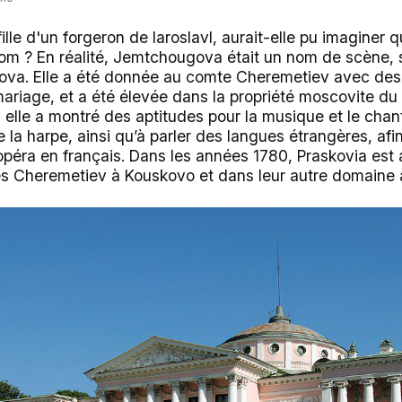
lle d'un forgeron de Iaroslavl, aurait-elle pu imaginer
nom ? En réalité, Jemtchougova était un nom de scène, s
iova. Elle a été donnée au comte Cheremetiev avec de
ariage, et a été élevée dans la propriété moscovite d
 elle a montré des aptitudes pour la musique et le chant 
e la harpe, ainsi qu’à parler des langues étrangères, afi
'opéra en français. Dans les années 1780, Praskovia est
es Cheremetiev à Kouskovo et dans leur autre domaine 