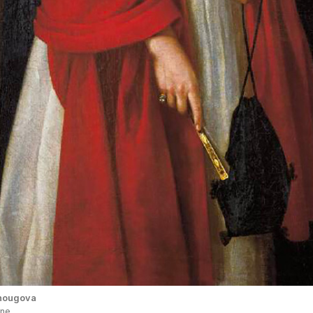
chougova
ine