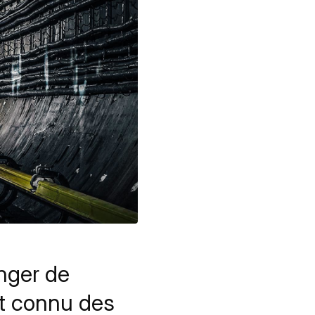
nger de
nt connu des