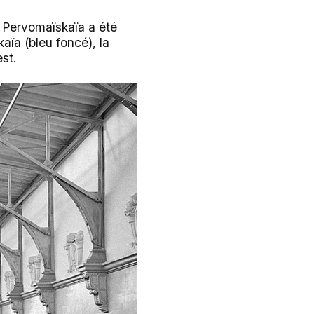
on Pervomaïskaïa a été
aïa (bleu foncé), la
est.