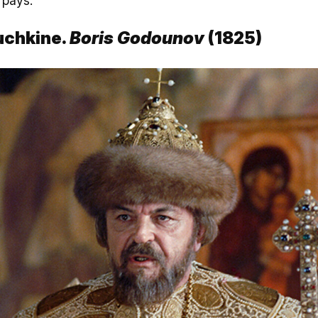
 pays.
uchkine.
Boris Godounov
(1825)