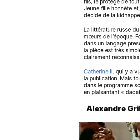
fils, le protège de to
Jeune fille honnête et
décide de la kidnappe
La littérature russe du
mœurs de l’époque. Fo
dans un langage presq
la pièce est très simp
clairement reconnaiss
Catherine II
, qui y a v
la publication. Mais t
dans le programme sco
en plaisantant « dadai
Alexandre Gr