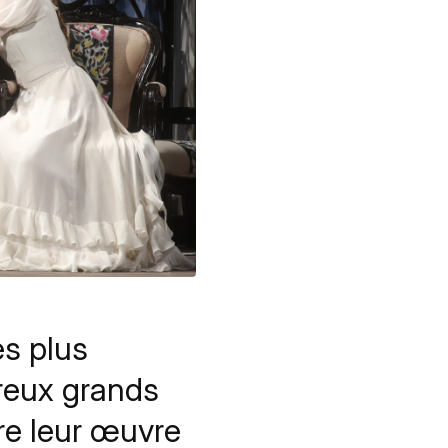
es plus
breux grands
re leur œuvre