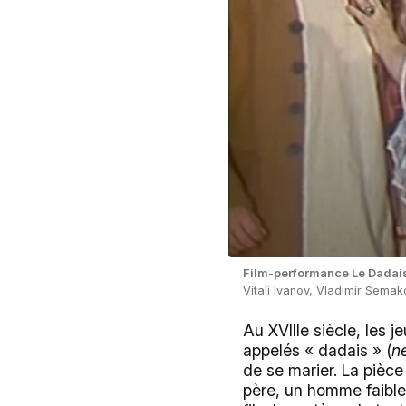
Film-performance Le Dadai
Vitali Ivanov, Vladimir Sema
Au XVIIIe siècle, les
appelés « dadais » (
n
de se marier. La pièc
père, un homme faible