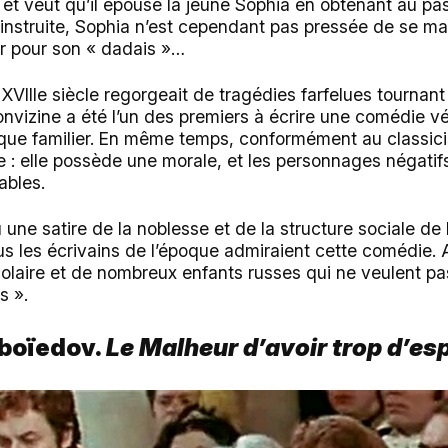
ut et veut qu’il épouse la jeune Sophia en obtenant au p
 instruite, Sophia n’est cependant pas pressée de se mar
r pour son « dadais »…
 XVIIIe siècle regorgeait de tragédies farfelues tournant
nvizine a été l’un des premiers à écrire une comédie vé
ue familier. En même temps, conformément au classicis
le : elle possède une morale, et les personnages négatifs
ables.
u une satire de la noblesse et de la structure sociale de 
ous les écrivains de l’époque admiraient cette comédie. A
laire et de nombreux enfants russes qui ne veulent pa
s ».
iboïedov.
Le Malheur d’avoir trop d’esp