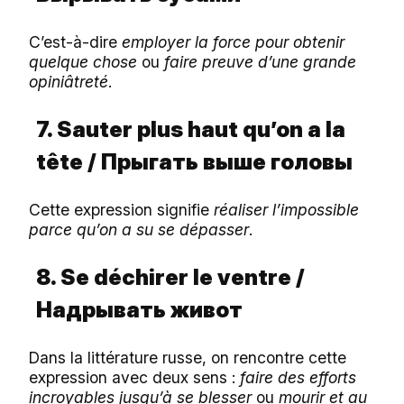
C’est-à-dire
employer la force pour obtenir
quelque chose
ou
faire preuve d’une grande
opiniâtreté
.
7. Sauter plus haut qu’on a la
tête /
Прыгать
выше
головы
Cette expression signifie
réaliser l’impossible
parce qu’on a su se dépasser
.
8. Se déchirer le ventre /
Надрывать
живот
Dans la littérature russe, on rencontre cette
expression avec deux sens :
faire des efforts
incroyables jusqu’à se blesser
ou
mourir et au