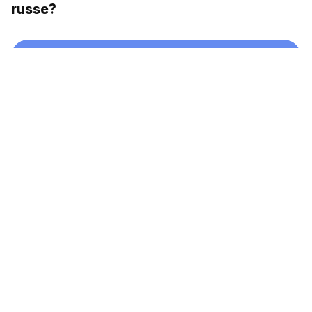
russe?
Mots russes exportés: спутник (spoutnik)