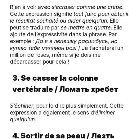
Rien à voir avec
s’écraser comme une crêpe
.
Cette expression signifie
tout faire pour obtenir
le résultat souhaité ou aider quelqu’un
. Elle
peut se traduire par
se mettre en quatre
. Elle
ajoute de l’expressivité dans la phrase. Par
exemple :
Да
я
в
лепешку
расшибусь
,
но
куплю
тебе
миллион
роз
!
/ Je t’achèterai un
million de roses, même si je dois me
décarcasser pour cela !
3. Se casser la colonne
vertébrale /
Ломать
хребет
S’échiner
, pour le dire plus simplement. Cette
expression a également le sens d’
éliminer
quelqu’un
.
4. Sortir de sa peau /
Лезть