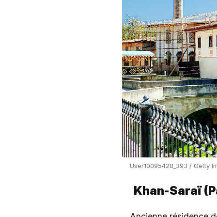
User10095428_393 / Getty I
Khan-Saraï (P
Ancienne résidence 