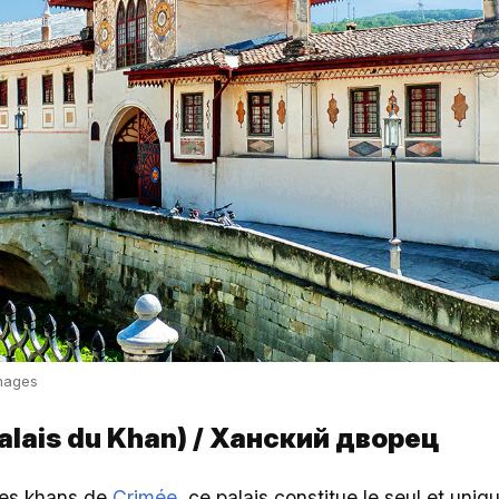
mages
alais du Khan) / Ханский дворец
des khans de
Crimée
, ce palais constitue le seul et un