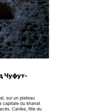
од Чуфут-
aï, sur un plateau
a capitale du khanat
cés. Canike, fille du