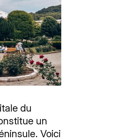
itale du
onstitue un
éninsule. Voici