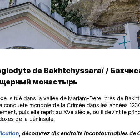
oglodyte de Bakhtchyssaraï / Бахчи
ещерный монастырь
e, situé dans la vallée de Mariam-Dere, près de Bakht
 la conquête mongole de la Crimée dans les années 1230,
ent, puis elle reprit au XVe siècle, où il devint le princ
doxes de la péninsule.
ication
, découvrez dix endroits incontournables de 