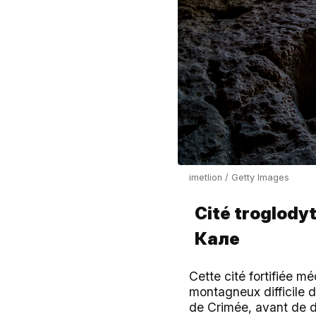
imetlion / Getty Images
Cité troglody
Кале
Cette cité fortifiée m
montagneux difficile d
de Crimée, avant de de