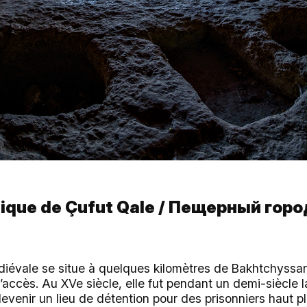
tique de Çufut Qale / Пещерный гор
édiévale se situe à quelques kilomètres de Bakhtchyssar
’accès. Au XVe siècle, elle fut pendant un demi-siècle l
venir un lieu de détention pour des prisonniers haut pla