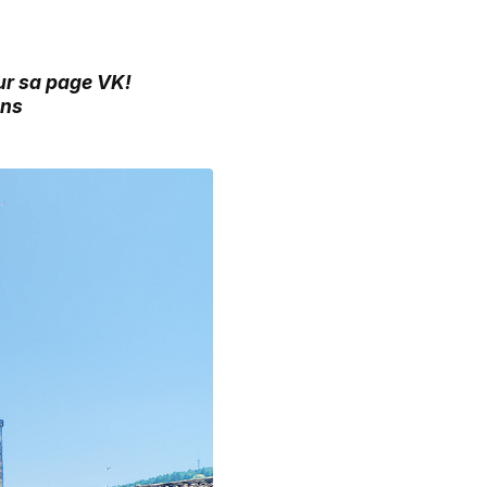
sur sa page VK!
ans