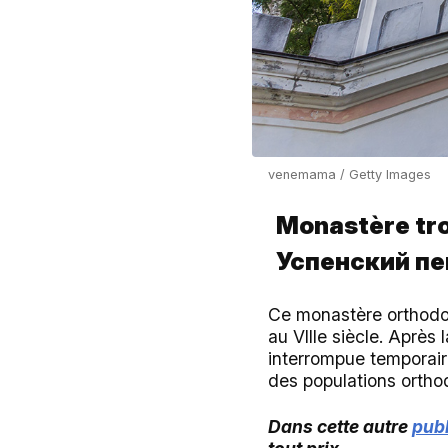
venemama / Getty Images
Monastère tr
Успенский п
Ce monastère orthodox
au VIIIe siècle. Après
interrompue temporairem
des populations ortho
Dans cette autre
publ