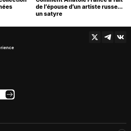
gnées
de l’épouse d’un artiste russe…
un satyre
érience