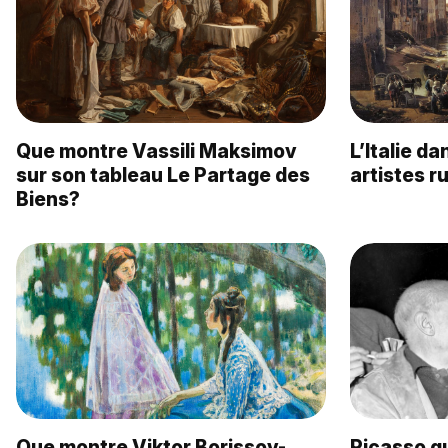
Que montre Vassili Maksimov
L’Italie d
sur son tableau Le Partage des
artistes r
Biens?
Que montre Viktor Borissov-
Picasso qu