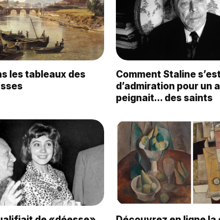
ans les tableaux des
Comment Staline s’est
usses
d’admiration pour un a
peignait… des saints
alifiait de «déesse»
Découvrez en ligne la 