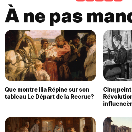
À ne pas man
Que montre Ilia Répine sur son
Cinq peint
tableau Le Départ de la Recrue?
Révolutio
influencè