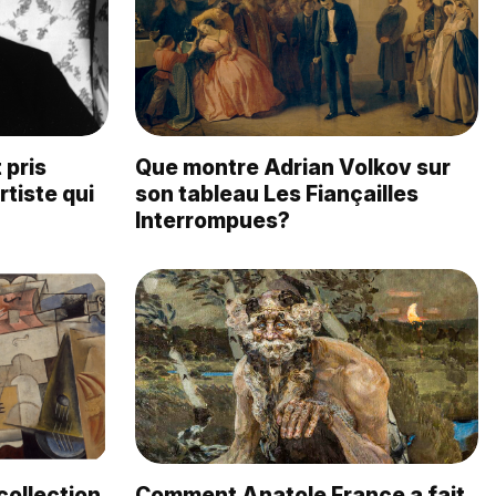
 pris
Que montre Adrian Volkov sur
rtiste qui
son tableau Les Fiançailles
Interrompues?
collection
Comment Anatole France a fait