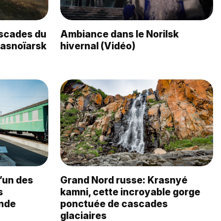
scades du
Ambiance dans le Norilsk
rasnoïarsk
hivernal (Vidéo)
’un des
Grand Nord russe: Krasnyé
s
kamni, cette incroyable gorge
onde
ponctuée de cascades
glaciaires