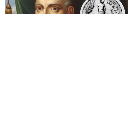
À qui fut décerné l’ordre de Judas créé par
Pierre le Grand?