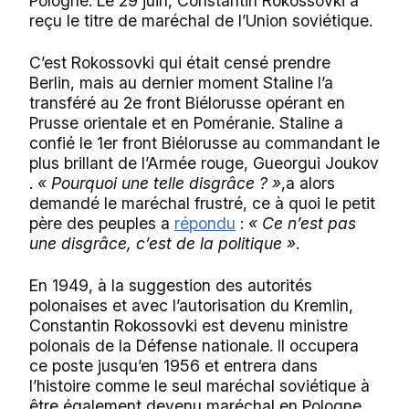
Pologne. Le 29 juin, Constantin Rokossovki a
reçu le titre de maréchal de l’Union soviétique.
C’est Rokossovki qui était censé prendre
Berlin, mais au dernier moment Staline l’a
transféré au 2e front Biélorusse opérant en
Prusse orientale et en Poméranie. Staline a
confié le 1er front Biélorusse au commandant le
plus brillant de l’Armée rouge, Gueorgui Joukov
.
« Pourquoi une telle disgrâce ? »
,a alors
demandé le maréchal frustré, ce à quoi le petit
père des peuples a
répondu
:
« Ce n’est pas
une disgrâce, c’est de la politique »
.
En 1949, à la suggestion des autorités
polonaises et avec l’autorisation du Kremlin,
Constantin Rokossovki est devenu ministre
polonais de la Défense nationale. Il occupera
ce poste jusqu’en 1956 et entrera dans
l’histoire comme le seul maréchal soviétique à
être également devenu maréchal en Pologne.