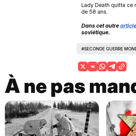
Lady Death quitta ce 
de 58 ans.
Dans cet autre
articl
soviétique.
#SECONDE GUERRE MOND
À ne pas man