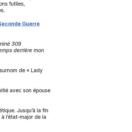
ons futiles,
es.
 Seconde Guerre
liminé 309
temps derrière mon
on surnom de « Lady
mitié avec son épouse
tique. Jusqu’à la fin
 à l’état-major de la