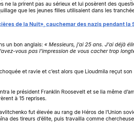
es ne la prirent pas au sérieux et lui posèrent des questi
llage que les jeunes filles utilisaient dans les tranché
ières de la Nuit», cauchemar des nazis pendant la
ns un bon anglais:
« Messieurs, j’ai 25 ans. J’ai déjà é
’avez-vous pas l’impression de vous cacher trop long
s choquée et ravie et c’est alors que Lioudmila reçut s
tra le président Franklin Roosevelt et se lia même d’a
rèrent à 15 reprises.
vlitchenko fut élevée au rang de Héros de l’Union sovié
aîna des tireurs d’élite, puis travailla comme chercheuse