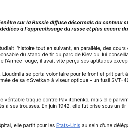
 Fenêtre sur la Russie diffuse désormais du contenu 
 dédiées à l’apprentissage du russe et plus encore d
tudiait l’histoire tout en suivant, en parallèle, des cours 
ponsable du stand de tir du parc de Kiev qui lui conseilla 
l’Armée rouge, il avait vite perçu ses aptitudes except
 Lioudmila se porta volontaire pour le front et prit part
rmée de sa « Svetka » à viseur optique - un fusil SVT-40 
e véritable traque contre Pavlitchenko, mais elle parvint
 à ses trousses. En juin 1942, elle fut prise sous un tir
pital, elle partit pour les
États-Unis
au sein d’une déléga