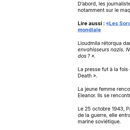
D’abord, les journalist
notamment sur le maqui
Lire aussi :
«Les Sorc
mondiale
Lioudmila rétorqua da
envahisseurs nazis. N
dos ? ».
La presse fut à la foi
Death ».
La jeune femme rencon
Eleanor. Ils se rencont
Le 25 octobre 1943, Pa
de la guerre, elle entr
marine soviétique.