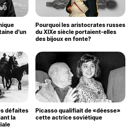
unique
Pourquoi les aristocrates russes
aine d’un
du XIXe siècle portaient-elles
des bijoux en fonte?
es défaites
Picasso qualifiait de «déesse»
ant la
cette actrice soviétique
iale