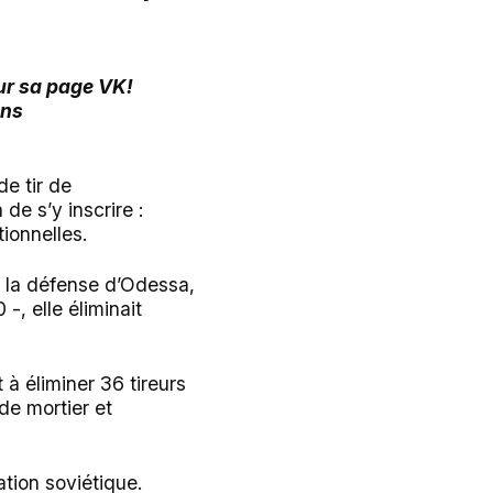
sur sa page VK!
ans
de tir de
de s’y inscrire :
ionnelles.
 à la défense d’Odessa,
-, elle éliminait
 à éliminer 36 tireurs
 de mortier et
tion soviétique.