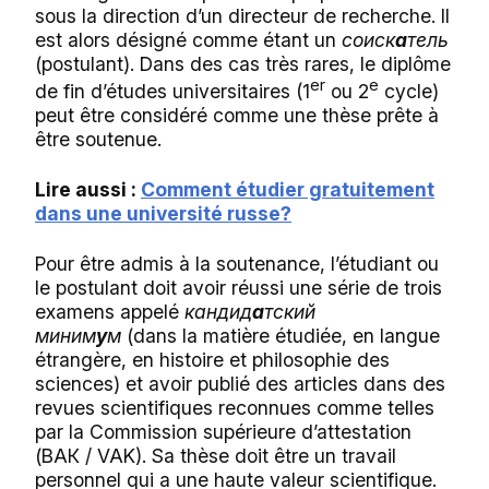
sous la direction d’un directeur de recherche. Il
est alors désigné comme étant un
соиск
а
тель
(
postulant)
. Dans des cas très rares, le diplôme
er
e
de fin d’études universitaires (1
ou 2
cycle)
peut être considéré comme une thèse prête à
être soutenue.
Lire aussi :
Comment étudier gratuitement
dans une université russe?
Pour être admis à la soutenance, l’étudiant ou
le postulant doit avoir réussi une série de trois
examens appelé
кандид
а
тский
миним
у
м
(dans la matière étudiée, en langue
étrangère, en histoire et philosophie des
sciences) et avoir publié des articles dans des
revues scientifiques reconnues comme telles
par la Commission supérieure d’attestation
(
ВАК
/ VAK). Sa thèse doit être un travail
personnel qui a une haute valeur scientifique.