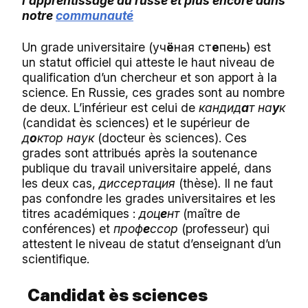
l’apprentissage du russe et plus encore dans
notre
communauté
Un grade universitaire
(
уч
ё
ная
ст
е
пень
)
est
un statut officiel qui atteste le haut niveau de
qualification d’un chercheur et son apport à la
science. En Russie, ces grades sont au nombre
de deux. L’inférieur est celui de
кандид
а
т
на
у
к
(
candidat ès sciences)
et le supérieur de
д
о
ктор
наук
(
docteur ès sciences)
. Ces
grades sont attribués après la soutenance
publique du travail universitaire appelé, dans
les deux cas,
диссертация
(
thèse)
.
Il ne faut
pas confondre les grades universitaires et les
titres académiques :
доц
е
нт
(
maître de
conférences)
et
проф
е
ссор
(
professeur
) qui
attestent le niveau de statut d’enseignant d’un
scientifique.
С
andidat ès sciences