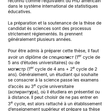
reconnu comme l’équivalent du PhD américain
dans le système international de statistiques
éducatives.
La préparation et la soutenance de la thèse de
candidat ès sciences sont des processus
strictement réglementés. Ils prennent
généralement plusieurs années.
Pour être admis à préparer cette thèse, il faut
er
avoir un diplôme de
c
пециал
и
ст
(1
cycle de
5 ans d’études universitaires) ou de
er
e
маг
и
стр
(1
cycle de 4 ans + 2
cycle de 2
ans). Généralement, un étudiant qui souhaite
se consacrer à la science passe les examens
e
d’accès au 3
cycle universitaire
(
аспирант
у
ра
), où il étudiera en présentiel ou
à distance. Il peut choisir de ne pas entrer en
e
3
cycle, est alors rattaché à un établissement
d’enseignement supérieur et prépare sa thèse