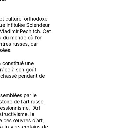
 et culturel orthodoxe
que intitulée Splendeur
Vladimir Pechitch. Cet
eu du monde où l’on
ntres russes, car
sées.
a constitué une
grâce à son goût
 a chassé pendant de
ssemblées par le
toire de l’art russe,
essionnisme, l’Art
tructivisme, le
de ces œuvres d’art,
 à travers certains de