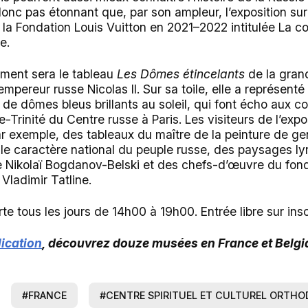
 donc pas étonnant que, par son ampleur, l’exposition sur 
la Fondation Louis Vuitton en 2021–2022 intitulée La co
e.
ment sera le tableau
Les Dômes étincelants
de la gran
pereur russe Nicolas II. Sur sa toile, elle a représent
de dômes bleus brillants au soleil, qui font écho aux c
-Trinité du Centre russe à Paris. Les visiteurs de l’expo
r exemple, des tableaux du maître de la peinture de ge
 le caractère national du peuple russe, des paysages ly
se Nikolaï Bogdanov-Belski et des chefs-d’œuvre du fon
Vladimir Tatline.
te tous les jours de 14h00 à 19h00. Entrée libre sur insc
ication
, découvrez douze musées en France et Belgi
#FRANCE
#CENTRE SPIRITUEL ET CULTUREL ORTHOD