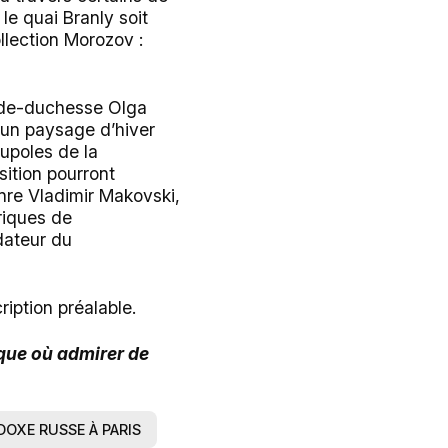
le quai Branly soit
llection Morozov :
de-duchesse Olga
é un paysage d’hiver
oupoles de la
sition pourront
nre Vladimir Makovski,
riques de
dateur du
ription préalable.
que où admirer de
OXE RUSSE À PARIS