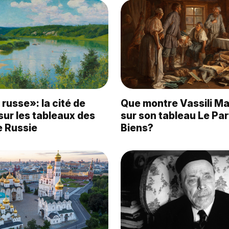
russe»: la cité de
Que montre Vassili M
ur les tableaux des
sur son tableau Le Pa
e Russie
Biens?