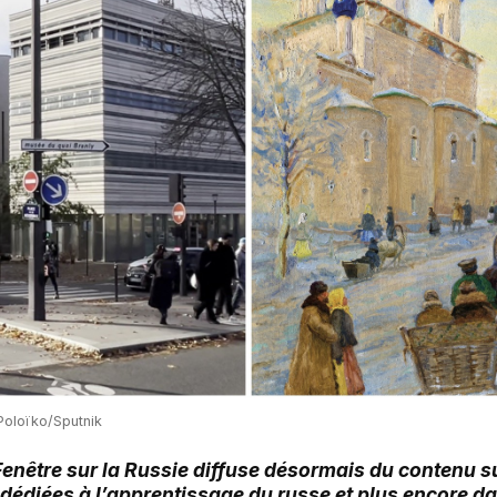
Poloïko/Sputnik
 Fenêtre sur la Russie diffuse désormais du contenu 
 dédiées à l’apprentissage du russe et plus encore d