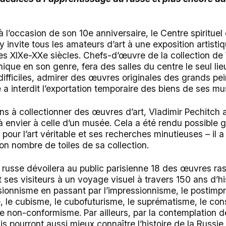
à l’occasion de son 10e anniversaire, le Centre spirituel
y invite tous les amateurs d’art à une exposition artisti
es XIXe-XXe siècles. Chefs-d’œuvre de la collection de 
ique en son genre, fera des salles du centre le seul li
ifficiles, admirer des œuvres originales des grands pei
 a interdit l’exportation temporaire des biens de ses mu
ns à collectionner des œuvres d’art, Vladimir Pechitch 
n à envier à celle d’un musée. Cela a été rendu possible 
ir pour l’art véritable et ses recherches minutieuses – il
 nombre de toiles de sa collection.
e russe dévoilera au public parisienne 18 des œuvres ra
t ses visiteurs à un voyage visuel à travers 150 ans d’his
sionnisme en passant par l’impressionnisme, le postimpr
 le cubisme, le cubofuturisme, le suprématisme, le cons
 le non-conformisme. Par ailleurs, par la contemplation 
is pourront aussi mieux connaître l’histoire de la Russie