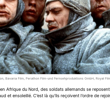
ion, Bavaria Film, Perathon Film-und Fernsehproduktions GmbH, Royal Fil
n Afrique du Nord, des soldats allemands se reposent en
d et ensoleillé. C’est là qu’ils reçoivent l’ordre de rejoi