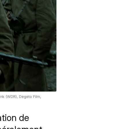
unk (WDR), Degeto Film,
ation de