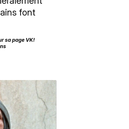
néralement
tains font
sur sa page VK!
ans