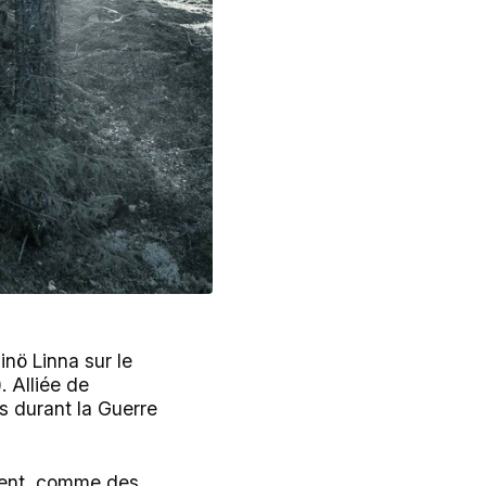
inö Linna sur le
 Alliée de
us durant la Guerre
vent, comme des