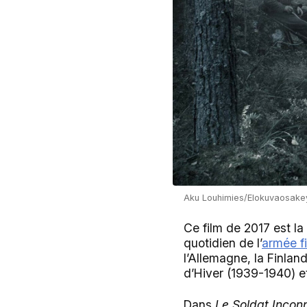
Aku Louhimies/Elokuvaosakey
Ce film de 2017 est la
quotidien de l’
armée f
l’Allemagne, la Finlan
d’Hiver (1939-1940) et
Dans
Le Soldat Incon