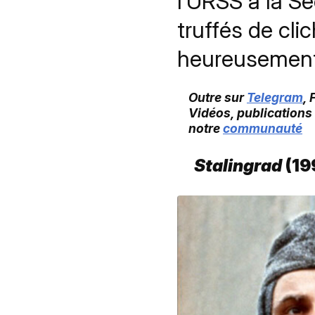
l’URSS à la S
truffés de cli
heureusement 
Outre sur
Telegram
,
Vidéos, publications
notre
communauté
Stalingrad
(19