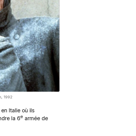
m, 1992
 Italie où ils
e
ndre la 6
armée de