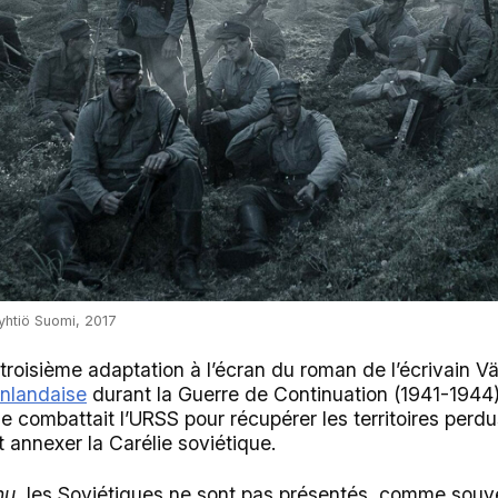
htiö Suomi, 2017
 troisième adaptation à l’écran du roman de l’écrivain Vä
inlandaise
durant la Guerre de Continuation (1941-1944).
de combattait l’URSS pour récupérer les territoires perd
 annexer la Carélie soviétique.
nu
, les Soviétiques ne sont pas présentés, comme sou