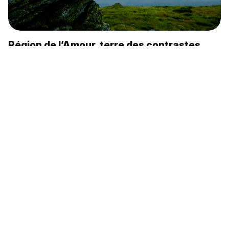
Région de l’Amour, terre des contrastes
(Vidéo)
La gravité n’a plus son mot à dire! (Vidéo)