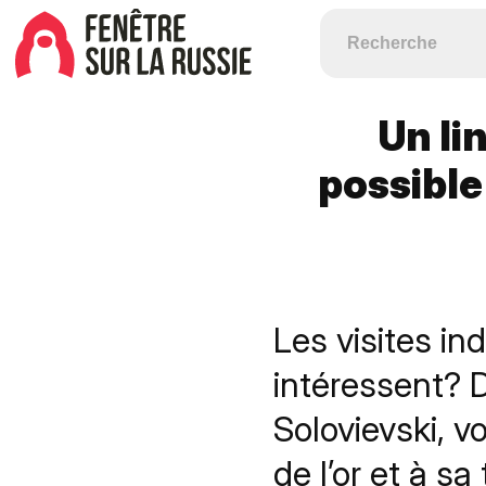
Un li
possible
Les visites in
intéressent? D
Solovievski, v
de l’or et à s