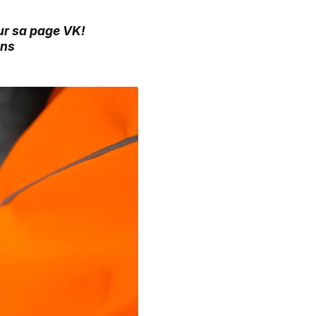
sur sa page VK!
ans