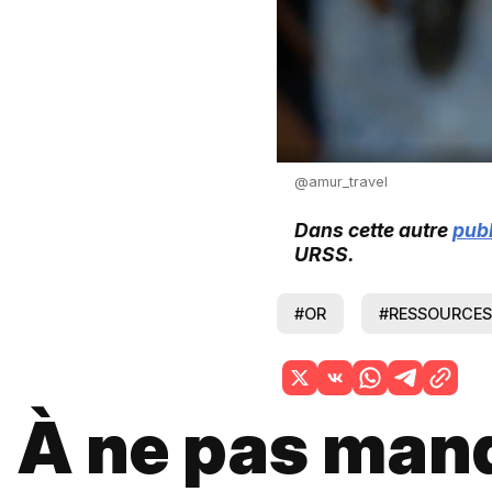
@amur_travel
Dans cette autre
publ
URSS.
#OR
#RESSOURCES
À ne pas man