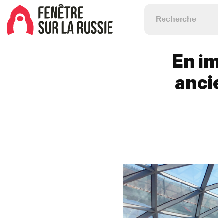
En im
anci