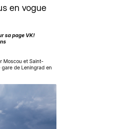
us en vogue
sur sa page VK!
ans
ier Moscou et Saint-
de gare de Leningrad en