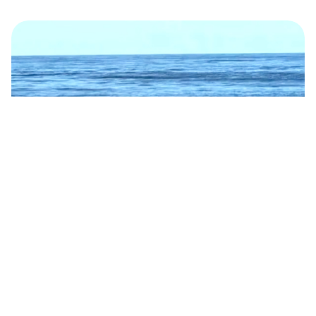
Les premiers sauts d’un baleineau, guidé
par sa mère (Vidéo)