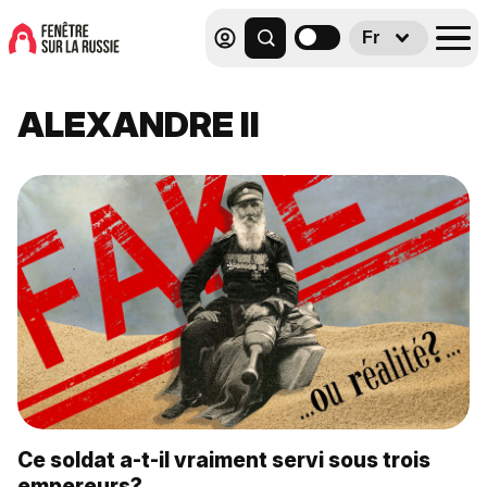
Fr
ALEXANDRE II
Ce soldat a-t-il vraiment servi sous trois
empereurs?