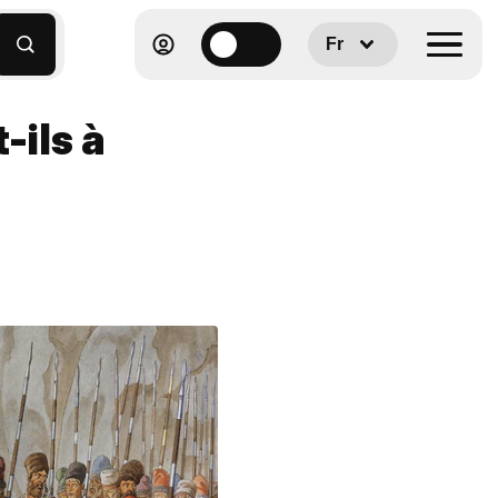
Fr
-ils à