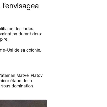
, l’envisagea
lifiaient les Indes.
omination durant deux
pire.
me-Uni de sa colonie.
’ataman Matveï Platov
mière étape de la
it sous domination