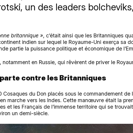
rotski, un des leaders bolcheviks
onne britannique »
, c’était ainsi que les Britanniques qua
continent indien sur lequel le Royaume-Uni exerça sa d
nde partie la puissance politique et économique de l’Em
 notamment en Russie, qui rêvèrent de priver le Royau
aparte contre les Britanniques
000 Cosaques du Don placés sous le commandement de l
 en marche vers les Indes. Cette manœuvre était la pre
s et les Français de l’immense territoire qui se trouva
viron un demi-siècle.