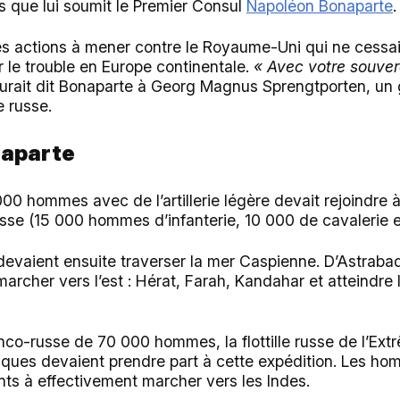
 que lui soumit le Premier Consul
Napoléon Bonaparte
.
les actions à mener contre le Royaume-Uni qui ne cessai
r le trouble en Europe continentale.
« Avec votre souve
aurait dit Bonaparte à Georg Magnus Sprengtporten, un
e russe.
naparte
00 hommes avec de l’artillerie légère devait rejoindre
se (15 000 hommes d’infanterie, 10 000 de cavalerie 
aient ensuite traverser la mer Caspienne. D’Astrabad 
archer vers l’est : Hérat, Farah, Kandahar et atteindre l
nco-russe de 70 000 hommes, la flottille russe de l’Ext
ues devaient prendre part à cette expédition. Les ho
nts à effectivement marcher vers les Indes.