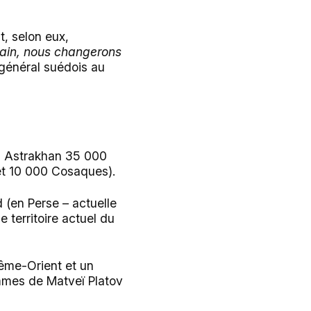
t, selon eux,
rain, nous changerons
 général suédois au
 à Astrakhan 35 000
et 10 000 Cosaques).
(en Perse – actuelle
e territoire actuel du
rême-Orient et un
mmes de Matveï Platov