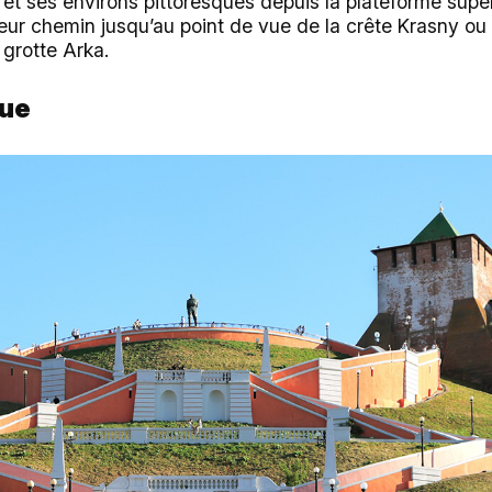
 et ses environs pittoresques depuis la plateforme supér
leur chemin jusqu’au point de vue de la crête Krasny o
a grotte Arka.
que